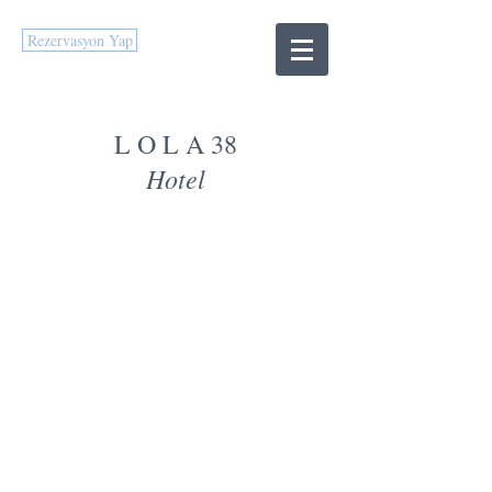
Rezervasyon Yap
L O L A 38
Hotel
COVID-19 İÇİN
TEDBİRLERİMİZ
1. Girişimizde misafirlerimize
anında
temassız ateş ölçer ile ateşleri
ölçülmektedir.
2. Otel girişimizde dezenfektan
paspası ve isteyen misafirlerimiz için